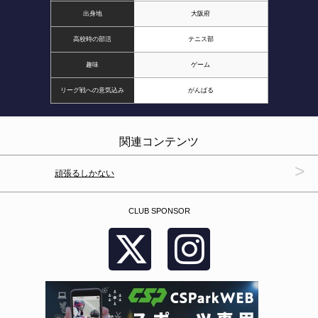
出身地
大阪府
高校時の部活
テニス部
趣味
ゲーム
リーグ戦への意気込み
がんばる
関連コンテンツ
>
頑張るしかない
CLUB SPONSOR