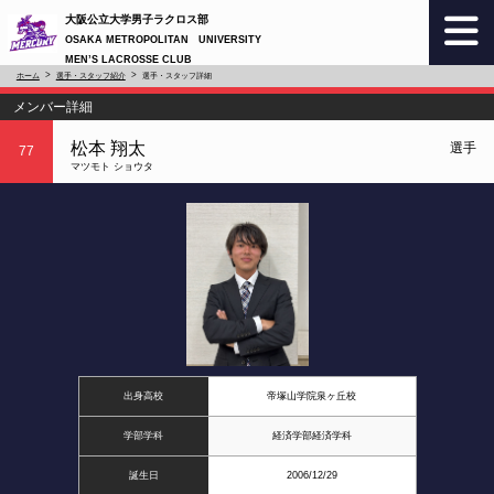
大阪公立大学男子ラクロス部
OSAKA METROPOLITAN UNIVERSITY
MEN’S LACROSSE CLUB
ホーム
選手・スタッフ紹介
選手・スタッフ詳細
メンバー詳細
松本 翔太
選手
77
マツモト ショウタ
出身高校
帝塚山学院泉ヶ丘校
学部学科
経済学部経済学科
誕生日
2006/12/29