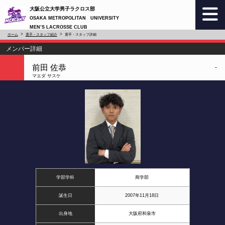
大阪公立大学男子ラクロス部
OSAKA METROPOLITAN UNIVERSITY
MEN’S LACROSSE CLUB
ホーム
選手・スタッフ紹介
選手・スタッフ詳細
メンバー詳細
前田 佐恭
-
マエダ サスケ
学部学科
商学部
誕生日
2007年11月18日
出身地
大阪府和泉市