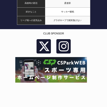
高校時の部活
柔道部
好きなこと
サッカー観戦
リーグ戦への意気込み
グラボキープで絶対負けない
CLUB SPONSOR