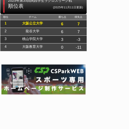
2025年第35回関西学生ラクロスリーグ戦
順位表
(2025年11月11日更新)
順位
チーム
勝ち点
得失点
1
大阪公立大学
6
7
2
龍谷大学
6
7
3
桃山学院大学
3
-3
4
大阪教育大学
0
-11