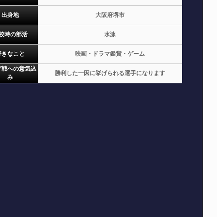
出身地
大阪府堺市
校時の部活
水泳
好きなこと
映画・ドラマ鑑賞・ゲーム
グ戦への意気込
勝利した一因に挙げられる選手になります
み