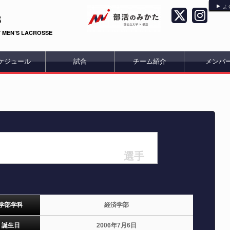
よ
部
 MEN’S LACROSSE
ケジュール
試合
チーム紹介
メンバ
選手
学部学科
経済学部
誕生日
2006年7月6日