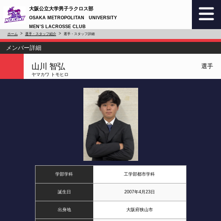
大阪公立大学男子ラクロス部
OSAKA METROPOLITAN UNIVERSITY
MEN’S LACROSSE CLUB
ホーム
選手・スタッフ紹介
選手・スタッフ詳細
メンバー詳細
山川 智弘
選手
ヤマカワ トモヒロ
学部学科
工学部都市学科
誕生日
2007年4月23日
出身地
大阪府狭山市