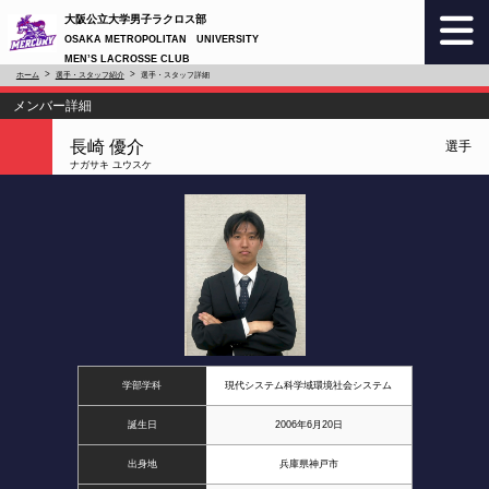
大阪公立大学男子ラクロス部
OSAKA METROPOLITAN UNIVERSITY
MEN’S LACROSSE CLUB
ホーム
選手・スタッフ紹介
選手・スタッフ詳細
メンバー詳細
長崎 優介
選手
ナガサキ ユウスケ
学部学科
現代システム科学域環境社会システム
誕生日
2006年6月20日
出身地
兵庫県神戸市