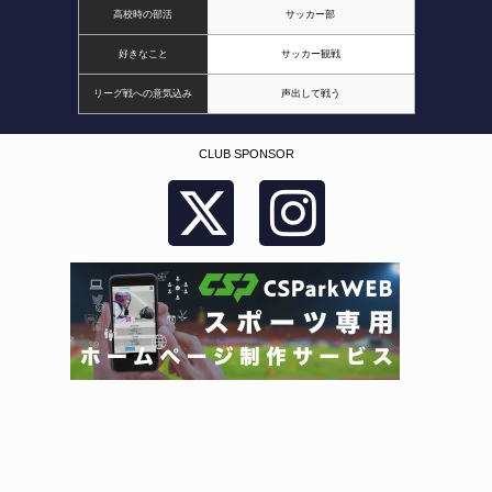
高校時の部活
サッカー部
好きなこと
サッカー観戦
リーグ戦への意気込み
声出して戦う
CLUB SPONSOR