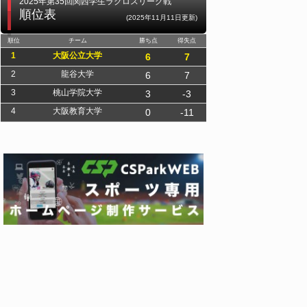
2025年第35回関西学生ラクロスリーグ戦
順位表
(2025年11月11日更新)
順位
チーム
勝ち点
得失点
1
大阪公立大学
6
7
2
龍谷大学
6
7
3
桃山学院大学
3
-3
4
大阪教育大学
0
-11