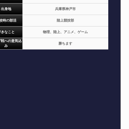
出身地
兵庫県神戸市
校時の部活
陸上競技部
好きなこと
物理、陸上、アニメ、ゲーム
グ戦への意気込
勝ちます
み