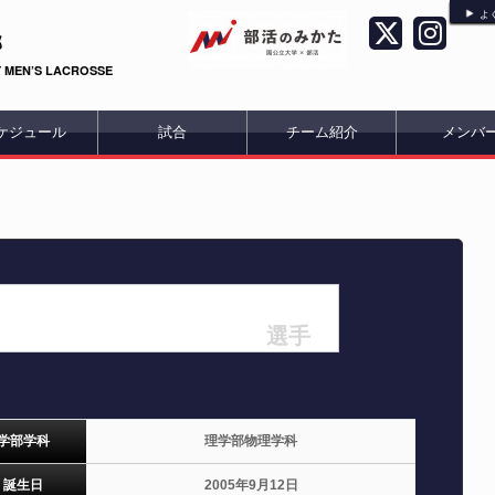
よ
部
 MEN’S LACROSSE
ケジュール
試合
チーム紹介
メンバ
選手
学部学科
理学部物理学科
誕生日
2005年9月12日