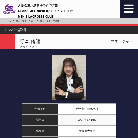
大阪公立大学男子ラクロス部
OSAKA METROPOLITAN UNIVERSITY
MEN’S LACROSSE CLUB
ホーム
選手・スタッフ紹介
選手・スタッフ詳細
メンバー詳細
野本 侑暖
マネージャー
ノモト ユノン
学部学科
理学部生物化学科
誕生日
2007年9月15日
出身地
大阪府大阪市