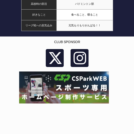
高校時の部活
バドミントン部
好きなこと
食べること、喋ること
リーグ戦への意気込み
元気もりもりがんばる！！
CLUB SPONSOR