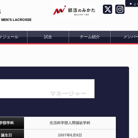
よ
部
 MEN’S LACROSSE
ケジュール
試合
チーム紹介
メンバ
マネージャー
学部学科
生活科学部人間福祉学科
誕生日
2007年6月9日