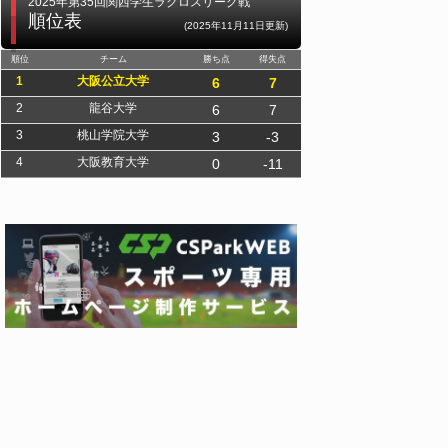
2025年第35回関西学生ラクロスリーグ戦
順位表
(2025年11月11日更新)
順位
チーム
勝ち点
得失点
1
大阪公立大学
6
7
2
龍谷大学
6
7
3
桃山学院大学
3
-3
4
大阪教育大学
0
-11