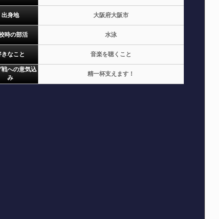
出身地
大阪府大阪市
校時の部活
水泳
好きなこと
音楽を聴くこと
グ戦への意気込
精一杯支えます！
み