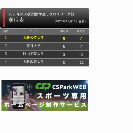
2025年第35回関西学生ラクロスリーグ戦
順位表
(2025年11月11日更新)
順位
チーム
勝ち点
得失点
1
大阪公立大学
6
7
2
龍谷大学
6
7
3
桃山学院大学
3
-3
4
大阪教育大学
0
-11