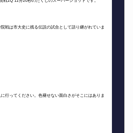
院戦1Q 11分20秒のたくじのスーパーショットです。
学院戦は市大史に残る伝説の試合として語り継がれていま
。
ら見に行ってください。色褪せない面白さがそこにはありま