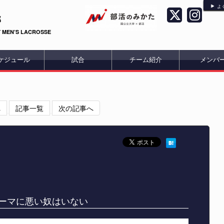
よ
部
 MEN’S LACROSSE
ケジュール
試合
チーム紹介
メンバ
へ
記事一覧
次の記事へ
ーマに悪い奴はいない