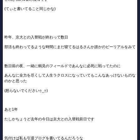
(てぃと書いてること同じかな)
昨年、京大との入替戦が終わって数日
部活も終わってるような時間にまだ寝てるはるさんか誰かのビーリアルをみて
数日前の夜、一緒に鶴見のフィールドであんなに必死に戦ってたのに
あんなに全力を尽くして人生ラクロスになっていてもこんなあっけないものな
のかと思った
(怒らないでくださいඉ_ඉ)
あと1年
たしかちょうど去年の今日は京大との入替戦前日です
気付けば私も引退ブログを書いてるんだろうな