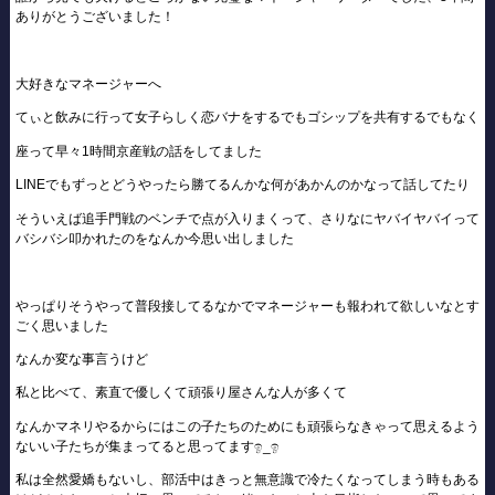
ありがとうございました！
大好きなマネージャーへ
てぃと飲みに行って女子らしく恋バナをするでもゴシップを共有するでもなく
座って早々1時間京産戦の話をしてました
LINEでもずっとどうやったら勝てるんかな何があかんのかなって話してたり
そういえば追手門戦のベンチで点が入りまくって、さりなにヤバイヤバイって
バシバシ叩かれたのをなんか今思い出しました
やっぱりそうやって普段接してるなかでマネージャーも報われて欲しいなとす
ごく思いました
なんか変な事言うけど
私と比べて、素直で優しくて頑張り屋さんな人が多くて
なんかマネリやるからにはこの子たちのためにも頑張らなきゃって思えるよう
ないい子たちが集まってると思ってますඉ_ඉ
私は全然愛嬌もないし、部活中はきっと無意識で冷たくなってしまう時もある