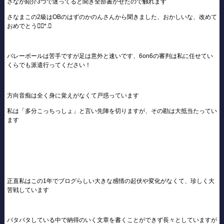
さなが紹介3つで迷ってると聞き全部書かせたので触れます
さなまこの2級はOBのはずのかのんさんから聞きました、おかしいな、改めて
おめでとう❁⃘*.ﾟ
バレーボールは苦手ですが足は意外と速いです、6on6の審判は私に任せてい
くらでも派遣行ってください！
方向音痴は全く身に覚えがなくて戸惑っています
私は「多分こっちっしょ」と言い先陣を切りますが、その勘は大抵当たってい
ます
正直私はこの1年でブログらしい大きな感情の起伏や変化がなくて、珍しく大
苦戦しています
バタバタしている中で納得のいく文章を書くことができず長々としていますが