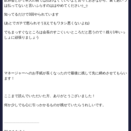
飲み会とかで本人の前では払わなくていいよと言っておきながら、裏であいつ
は払ってないと言いふらすのははやめてくださいඉ_ඉ
知ってるだけで3回やられています
(あとでガチで怒られそう)(えでもワタシ悪くないよね)
でもまっすぐなところは会長のすごくいいところだと思うので！残り1年いっ
しょに頑張りましょう
マネージャーへのお手紙が長くなったので最後に残して先に締めさせてもらい
ます！
ここまで読んでいただいた方、ありがとうございました！
何か少しでも心に引っかかるものが残せていたらうれしいです。
┈┈┈┈┈┈┈┈┈┈