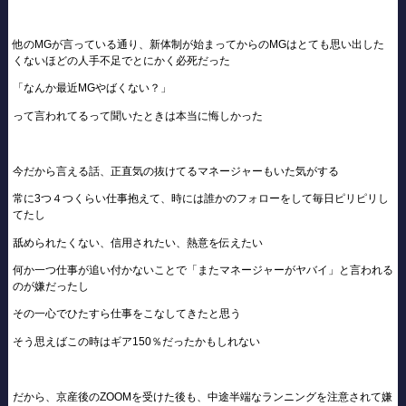
他のMGが言っている通り、新体制が始まってからのMGはとても思い出した
くないほどの人手不足でとにかく必死だった
「なんか最近MGやばくない？」
って言われてるって聞いたときは本当に悔しかった
今だから言える話、正直気の抜けてるマネージャーもいた気がする
常に3つ４つくらい仕事抱えて、時には誰かのフォローをして毎日ピリピリし
てたし
舐められたくない、信用されたい、熱意を伝えたい
何か一つ仕事が追い付かないことで「またマネージャーがヤバイ」と言われる
のが嫌だったし
その一心でひたすら仕事をこなしてきたと思う
そう思えばこの時はギア150％だったかもしれない
だから、京産後のZOOMを受けた後も、中途半端なランニングを注意されて嫌