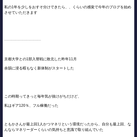
私の1年を少しをおすそ分けできたら、、くらいの感覚で今年のブログを始め
させていただきます
┈┈┈┈┈┈┈┈┈┈
京都大学との1部入替戦に敗北した昨年11月
余韻に浸る暇もなく新体制がスタートした
この時期ってきっと毎年気が抜けがちだけど、
私はギア120％、フル稼働だった
ともかさんが最上回1人かつマネリという環境だったから、自分も最上回、な
んならマネリーダーくらいの気持ちと意識で取り組んでいた