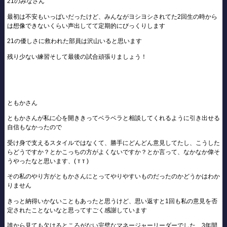
21のみなさん
最初は不安もいっぱいだったけど、みんながヨシヨシされてた2回生の時から
は想像できないくらい声出してて定期的にびっくりします
21の優しさに救われた部員は沢山いると思います
残り少ない練習そして最後の試合頑張りましょう！
ともかさん
ともかさんが私に心を開ききってベラベラと相談してくれるように引き出せる
自信もなかったので
受け身で支えるスタイルではなくて、勝手にどんどん意見してたし、こうした
らどうですか？とかこっちの方がよくないですか？とか言って、なかなか偉そ
うやったなと思います、︎( т т )
その私のやり方がともかさんにとってやりやすいものだったのかどうかはわか
りません
きっと納得いかないこともあったと思うけど、思い返すと1回も私の意見を否
定されたことないなと思ってすごく感謝しています
誰から見ても欠けるところがない完璧なマネージャーリーダーでした、3年間