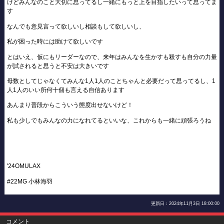
けどみんなのこと大切に思ってるし一緒にもっと上を目指したいって思ってま
す
なんでも意見言って欲しいし相談もして欲しいし、
私が困った時には助けて欲しいです
とはいえ、仮にもリーダーなので、来年はみんなを生かすも殺すも自分の力量
が試されると思うと不安は大きいです
母数としてじゃなくてみんな1人1人のことちゃんと必要だって思ってるし、1
人1人のいい所何十個も言える自信あります
あんまり普段からこういう態度出せないけど！
私も少しでもみんなの力になれてるといいな、これからも一緒に頑張ろうね
'24OMULAX
#22MG 小林海羽
更新日：2024年11月3日 18:00:00
コメント