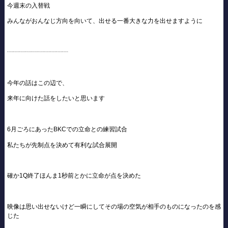
今週末の入替戦
みんながおんなじ方向を向いて、出せる一番大きな力を出せますように
┈┈┈┈┈┈┈┈┈┈
今年の話はこの辺で、
来年に向けた話をしたいと思います
6月ごろにあったBKCでの立命との練習試合
私たちが先制点を決めて有利な試合展開
確か1Q終了ほんま1秒前とかに立命が点を決めた
映像は思い出せないけど一瞬にしてその場の空気が相手のものになったのを感
じた