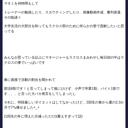
マネミを何時間もして
トレーナーの勉強したり、スカウティングしたり、画像動画作成、審判派遣、
その他諸々
大学生活の大部分を削ってもラクロス部のために何らかの形で貢献したいと思
ってる
みんなが思っている以上にマネージャーもラクロスまみれやし毎日頭の中はラ
クロスの事でいっぱいです
春に面接で活動の割合を聞かれて
部活8割です！と言ってしまって後にひけず、小声で学業1割、バイト1割で
す、、、と言った大バカ発言をしてしまったし
それに、特段厳しいダイエットはしてなかったけど、2回生の春から夏の2,3か
月で7㌔痩せました+_+
(1回生の冬に増えた分減っただけ)(蓄えすぎって話)