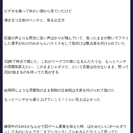
ビデオを撮って向かい側から見ていたけど
沸き立つ立命のベンチと、焦る公立大
応援の声よりも野次に近い声ばかりが飛んでいて、焦ったままの勢いでフライ
した選手がわけのわからんパスミスをして気付けば数点差を付けられていた
1Q終了時点で感じた、これがリーグでの差になるんだろうな、もっとベンチ
の雰囲気変えたい、このままじゃダメだ、という言葉は出せないまま、黙って
2Qが始まるのを待ってた気がする
結局同じような雰囲気のまま初戦の立命戦は大差を付けられて負けた
もっとベンチから盛り上げていこう！くらい言えばよかった
練習中の1on1かなんかで罰ゲーム要素を加えた時、ばかみたいにボールダウ
ンしてるのになんでそこまでヘラヘラしてられるんだろうって思ってた