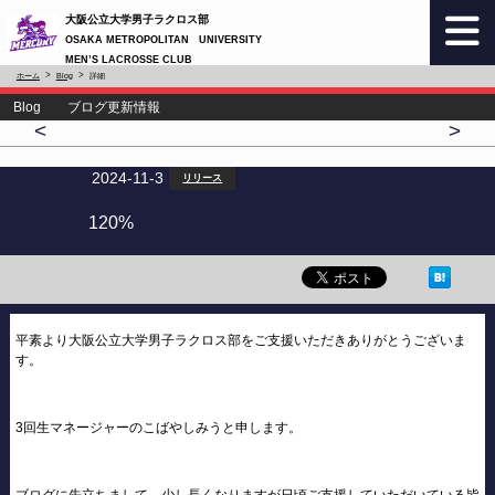
大阪公立大学男子ラクロス部
OSAKA METROPOLITAN UNIVERSITY
MEN’S LACROSSE CLUB
ホーム
Blog
詳細
Blog ブログ更新情報
<
>
2024-11-3
リリース
120%
平素より大阪公立大学男子ラクロス部をご支援いただきありがとうございま
す。
3回生マネージャーのこばやしみうと申します。
ブログに先立ちまして、少し長くなりますが日頃ご支援していただいている皆