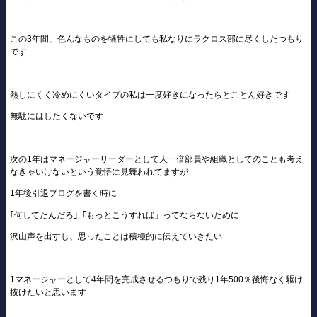
この3年間、色んなものを犠牲にしても私なりにラクロス部に尽くしたつもり
です
熱しにくく冷めにくいタイプの私は一度好きになったらとことん好きです
無駄にはしたくないです
次の1年はマネージャーリーダーとして人一倍部員や組織としてのことも考え
なきゃいけないという覚悟に見舞われてますが
1年後引退ブログを書く時に
｢何してたんだろ｣「もっとこうすれば」ってならないために
沢山声を出すし、思ったことは積極的に伝えていきたい
1マネージャーとして4年間を完成させるつもりで残り1年500％後悔なく駆け
抜けたいと思います