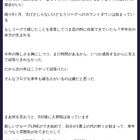
都合がいい
残り9ヶ月、大げさじゃないけどもうリーグへのカウントダウンは始まってい
る
もしリーグで感じたことを逆算してつま恋の時に自覚できていたら？半年分の
余力が生まれる
今年の悔しさを胸にしつつ、まだ時間があるから、いつか成長するからに甘え
て頑張りきれなかった
だから次の年はこうやって頑張りたい
そんなブログを来年も綴る人がいるのは嫌だと思った
まあ何を言おうと、6日後に入替戦は迫っています
新しいグループLINEができ始めて、自分が1番上の代の幹ミが始まって、来年
につなぐ雰囲気が出てきたりして