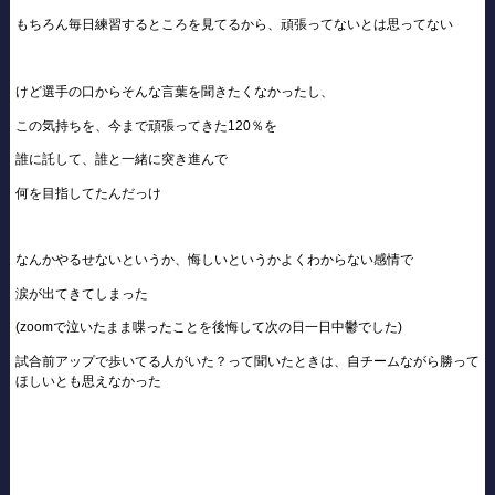
もちろん毎日練習するところを見てるから、頑張ってないとは思ってない
けど選手の口からそんな言葉を聞きたくなかったし、
この気持ちを、今まで頑張ってきた120％を
誰に託して、誰と一緒に突き進んで
何を目指してたんだっけ
なんかやるせないというか、悔しいというかよくわからない感情で
涙が出てきてしまった
(zoomで泣いたまま喋ったことを後悔して次の日一日中鬱でした)
試合前アップで歩いてる人がいた？って聞いたときは、自チームながら勝って
ほしいとも思えなかった