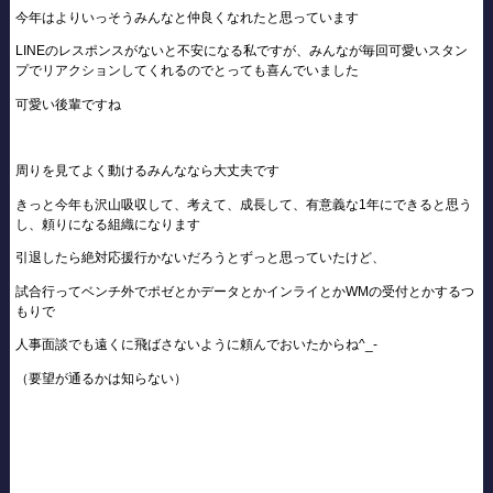
今年はよりいっそうみんなと仲良くなれたと思っています
LINEのレスポンスがないと不安になる私ですが、みんなが毎回可愛いスタン
プでリアクションしてくれるのでとっても喜んでいました
可愛い後輩ですね
周りを見てよく動けるみんななら大丈夫です
きっと今年も沢山吸収して、考えて、成長して、有意義な1年にできると思う
し、頼りになる組織になります
引退したら絶対応援行かないだろうとずっと思っていたけど、
試合行ってベンチ外でポゼとかデータとかインライとかWMの受付とかするつ
もりで
人事面談でも遠くに飛ばさないように頼んでおいたからね‎^_-
（要望が通るかは知らない）