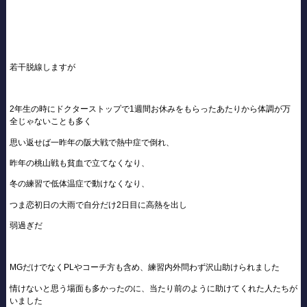
若干脱線しますが
2年生の時にドクターストップで1週間お休みをもらったあたりから体調が万
全じゃないことも多く
思い返せば一昨年の阪大戦で熱中症で倒れ、
昨年の桃山戦も貧血で立てなくなり、
冬の練習で低体温症で動けなくなり、
つま恋初日の大雨で自分だけ2日目に高熱を出し
弱過ぎだ
MGだけでなくPLやコーチ方も含め、練習内外問わず沢山助けられました
情けないと思う場面も多かったのに、当たり前のように助けてくれた人たちが
いました