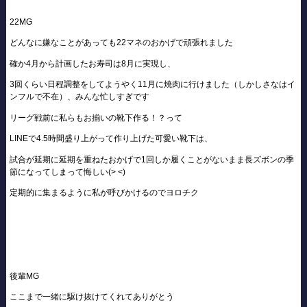
22MG
どんなに嫌なことがあっても22マネのおかげで頑張れました
確か4月から計画したお寿司は8月に実現し、
3回くらい日程調整をしてようやく11月に焼肉に行けました（しかしさなはイ
ンフルで不在）、みんな忙しすぎです
リーグ戦前に私らもお揃いの靴下作る！？って
LINEで4.5時間盛り上がって作り上げた可愛い靴下は、
試合が延期に延期を重ねたおかげで1回しか履くことがないまま長ズボンの季
節になってしまって悔しい(> <)
定期的に集まるように私が呼びかけるのでヨロチク
後輩MG
ここまで一緒に駆け抜けてくれてありがとう