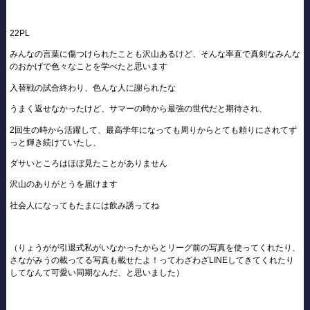
22PL
みんなの言葉に傷つけられたことも沢山あるけど、そんな率直で真剣なみんな
のおかげで色々なことを学べたと思います
入替戦の試合終わり、色んな人に謝られたな
うまく返せなかったけど、サマーの時から最強の世代だと期待され、
2回生の時から活躍して、最高学年になっても周りからとても頼りにされてず
っと輝き続けていたし、
ダサいところはほぼ見たことがありません
沢山のありがとうを届けます
社会人になってもたまには飲み誘ってね
（りょうがが引退式私がいなかったからとリーグ前の写真を使ってくれたり、
さながみうの載ってる写真も載せたよ！ってわざわざLINEしてきてくれたり
してなんて可愛い同期なんだ、と思いました）