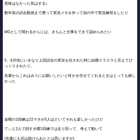
意味はなかった気はする）
数年前の試合動画まで遡って実況メモを作って頭の中で実況練習をしたり
MGとして関わるからには、きちんと仕事をできて認められたい
5、6月頃にいきなり上回試合の実況を任された時に結構スラスラと言えてび
っくりされたり、
先輩からこれはみうにお願いしたいと何かを任せてくれるときはとっても嬉し
かった
金曜の1回練は22マネが5人ほどいてそれも楽しかったけど
てぃと2人で回す火曜1回練では走り回って、考えて動いて
(先輩にも沢山助けられたとは思いますが)