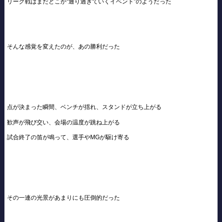
リーグ戦はまだどこか“通り過ぎていくイベント”のようだった
そんな感覚を変えたのが、あの勝利だった
点が決まった瞬間、ベンチが揺れ、スタンドが立ち上がる
歓声が飛び交い、会場の温度が跳ね上がる
試合終了の笛が鳴って、選手やMGが駆け寄る
その一連の光景があまりにも圧倒的だった