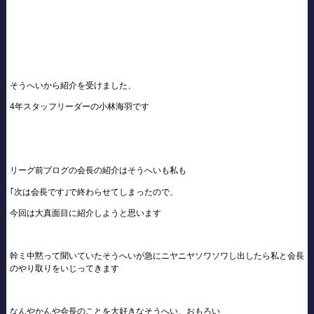
そうへいから紹介を受けました、
4年スタッフリーダーの小林海羽です
リーグ前ブログの会長の紹介はそうへいも私も
｢次は会長です｣で終わらせてしまったので、
今回は大真面目に紹介しようと思います
幹ミ中黙って聞いていたそうへいが急にニヤニヤソワソワし出したら私と会長
のやり取りをいじってきます
なんやかんや会長のことを大好きなそうへい、おもろい