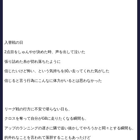
入替戦の日
2点目をしゅんやが決めた時、声を出して泣いた
張り詰めた糸が切れ落ちたように
信じたいけど怖い、という気持ちを拭い去ってくれた気がした
信じると言う行為にこんなに体力がいるとは思わなかった
リーグ戦の行方に不安で堪らない日も、
クロスを奪って自分がGBに走りたくなる瞬間も、
アップのランニングの遅さに隣で追い抜かしてやろうかと悶々とする瞬間も、
的外れなことを言われて落胆することもあったけど