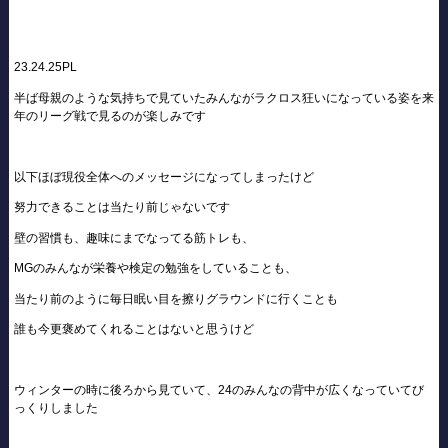
23.24.25PL
半ば母親のような気持ちで見ていたみんながラクロス狂いになっている姿を来
年のリーグ戦で見るのが楽しみです
以下ほぼ現役全体へのメッセージになってしまったけど
努力できることは当たり前じゃないです
壁の習慣も、趣味にまでなってる筋トレも、
MGのみんなが栄養や検定の勉強をしていることも、
当たり前のように毎日眠い目を擦りグラウンドに行くことも
誰も今更褒めてくれることはないと思うけど
ウィンターの時に後ろから見ていて、24のみんなの背中が広くなっていてび
っくりしました