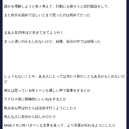
誰かを理解しようと色々考えて、行動にも移そうと試行錯誤をして、
また自分を認めてほしいとまで思ったのは初めてだった
まあ人生20年ほど生きてきてようやく
きっと遅いのかもしれないけど、結構、自分の中では頑張った
しょうもないことや、ある人にとっては当たり前のこともあるかもしれないけ
ど
例えば思っている何トーンも優しい声で返事をするとか
ラクロス垢に積極的にいいねをするとか
飲み会も呼ばれたらほぼ必ず行くようにしたり
色んな人に自分から話しかけたり
keepメモに何パターンも文章を送って、より言葉が伝わるようにしたり