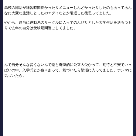
高校の部活が練習時間長かったりメニューしんどかったりしたのもあってあん
なに大変な生活しとったのエグイなとか引退した後思ってました。
やから、適当に運動系のサークルに入ってのんびりとした大学生活を送るつも
りで去年の自分は受験期間過ごしてました。
んで自分そんな賢くないんで割と奇跡的に公立大受かって、期待と不安でいっ
ぱいの中、入学式とか色々あって、気づいたら部活に入ってました。ホンマに
気づいたら。