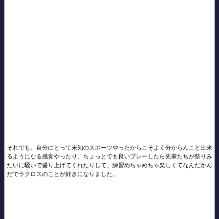
それでも、自分にとって未知のスポーツやったからこそよく分からんこと出来
るようになる感覚やったり、ちょっとでも良いプレーしたら先輩たちが祭りみ
たいに騒いで盛り上げてくれたりして、練習めちゃめちゃ楽しくてなんだかん
だでラクロスのことが好きになりました。