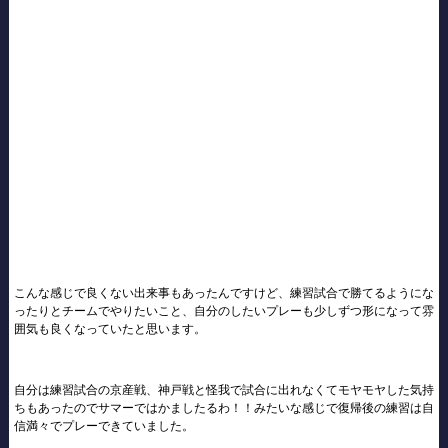
こんな感じで良くない出来事もあったんですけど、練習試合で勝てるようにな
ったりとチームでやりたいこと、自分のしたいプレーも少しずつ形になって雰
囲気も良くなっていたと思います。
自分は練習試合の京産戦、神戸戦と怪我で試合に出れなくてモヤモヤした気持
ちもあったのでサマーではかましたるわ！！みたいな感じで復帰後の練習は自
信満々でプレーできていました。