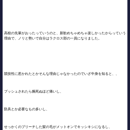
高校の先輩がおったっていうのと、新歓めちゃめちゃ楽しかったからっていう
理由で、ノリと勢いで自分はラクロス部の一員になりました。
競技性に惹かれたとかそんな理由じゃなかったのでいざ中身を知ると、、
プッシュされたら腕死ぬほど痛いし、
防具とか必要なもの多いし、
せっかくのブリーチした髪の毛がメットオンでキッシキシになるし、