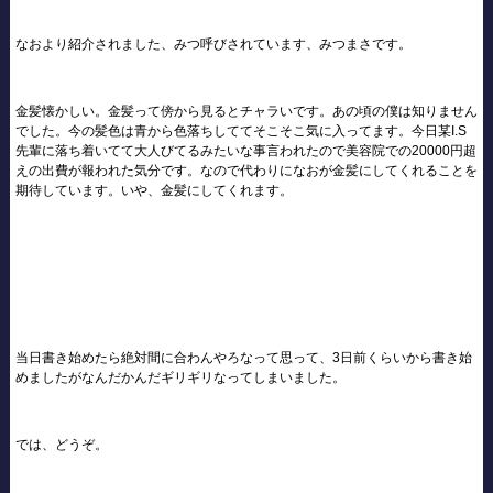
なおより紹介されました、みつ呼びされています、みつまさです。
金髪懐かしい。金髪って傍から見るとチャラいです。あの頃の僕は知りません
でした。今の髪色は青から色落ちしててそこそこ気に入ってます。今日某I.S
先輩に落ち着いてて大人びてるみたいな事言われたので美容院での20000円超
えの出費が報われた気分です。なので代わりになおが金髪にしてくれることを
期待しています。いや、金髪にしてくれます。
当日書き始めたら絶対間に合わんやろなって思って、3日前くらいから書き始
めましたがなんだかんだギリギリなってしまいました。
では、どうぞ。