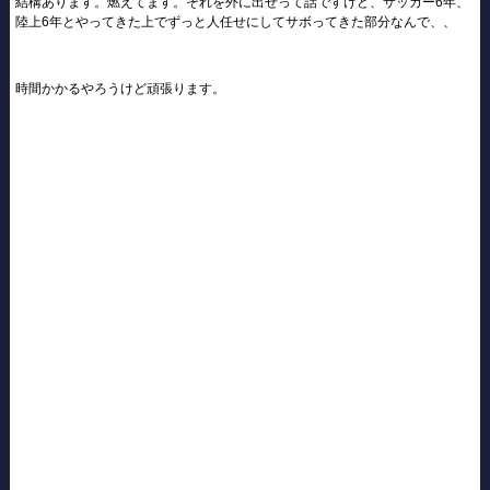
結構あります。燃えてます。それを外に出せって話ですけど、サッカー6年、
陸上6年とやってきた上でずっと人任せにしてサボってきた部分なんで、、
時間かかるやろうけど頑張ります。