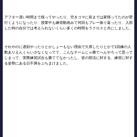
アフター遅い時間まで残ってやったり、空きコマに前までは家帰ってたのが壁
行くようになったり、授業中も練習動画みて何回もプレー振り返ったり、入部
した時の自分では考えられないくらい多くの時間をラクロスと共にしました。
それやのに遅刻やったりとかしょーもない理由で欠席したりとかで1回練の人
数ありえんくらい少なくなってて、こんなチームじゃ勝てへんやろって思って
しまって、実際練習試合も勝ててなかったし、皆の部活に対する、練習に対す
る姿勢にある日不満をぶちまけました。