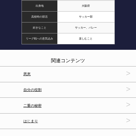
出身地
大阪府
高校時の部活
サッカー部
好きなこと
サッカー、バレー
リーグ戦への意気込み
楽しむこと
関連コンテンツ
>
恩恵
>
自分の役割
>
二重の秘密
>
はじまり