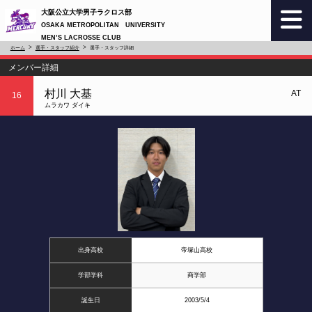
大阪公立大学男子ラクロス部
OSAKA METROPOLITAN UNIVERSITY
MEN’S LACROSSE CLUB
ホーム
選手・スタッフ紹介
選手・スタッフ詳細
メンバー詳細
村川 大基
AT
16
ムラカワ ダイキ
出身高校
帝塚山高校
学部学科
商学部
誕生日
2003/5/4