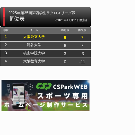
2025年第35回関西学生ラクロスリーグ戦
順位表
(2025年11月11日更新)
順位
チーム
勝ち点
得失点
1
大阪公立大学
6
7
2
龍谷大学
6
7
3
桃山学院大学
3
-3
4
大阪教育大学
0
-11