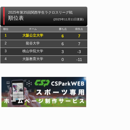
2025年第35回関西学生ラクロスリーグ戦
順位表
(2025年11月11日更新)
順位
チーム
勝ち点
得失点
1
大阪公立大学
6
7
2
龍谷大学
6
7
3
桃山学院大学
3
-3
4
大阪教育大学
0
-11