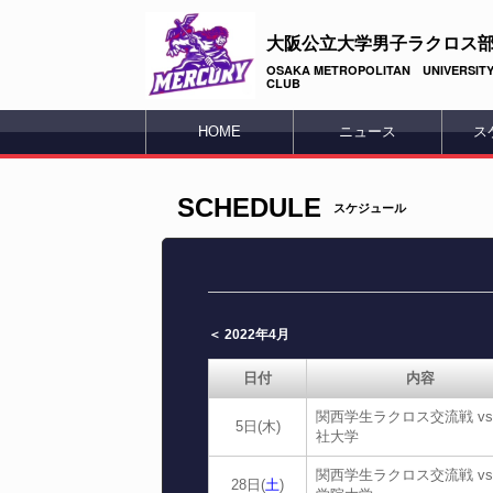
大阪公立大学男子ラクロス
OSAKA METROPOLITAN UNIVERSITY
CLUB
HOME
ニュース
ス
SCHEDULE
スケジュール
＜ 2022年4月
日付
内容
関西学生ラクロス交流戦 v
5日(木)
社大学
関西学生ラクロス交流戦 v
28日(
土
)