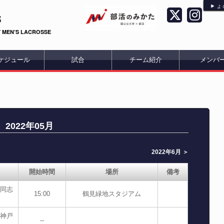
よ
部
 MEN’S LACROSSE
ケジュール
試合
チーム紹介
メンバ
2022年05月
2022年6月 ＞
開始時間
場所
備考
s同志
15:00
鶴見緑地スタジアム
s神戸
--