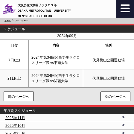
大阪公立大学男子ラクロス部
OSAKA METROPOLITAN UNIVERSITY
MEN’S LACROSSE CLUB
ホーム
スケジュール
スケジュール
<
>
2024年09月
日付
内容
場所
2024年第34回関西学生ラクロ
7日(
土
)
伏見桃山公園運動場
スリーグ戦 vs甲南大学
2024年第34回関西学生ラクロ
21日(
土
)
伏見桃山公園運動場
スリーグ戦 vs関西大学
前のページへ
次のページヘ
年度別スケジュール
>
2025年11月
>
2025年10月
>
2025年05月