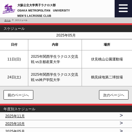
大阪公立大学男子ラクロス部
OSAKA METROPOLITAN UNIVERSITY
MEN’S LACROSSE CLUB
ホーム
スケジュール
スケジュール
<
>
2025年05月
日付
内容
場所
2025年関西学生ラクロス交流
11日(
日
)
伏見桃山公園運動場
戦 vs京都産業大学
2025年関西学生ラクロス交流
24日(
土
)
鶴見緑地第二球技場
戦 vs神戸学院大学
前のページへ
次のページヘ
年度別スケジュール
>
2025年11月
>
2025年10月
>
2025年05月