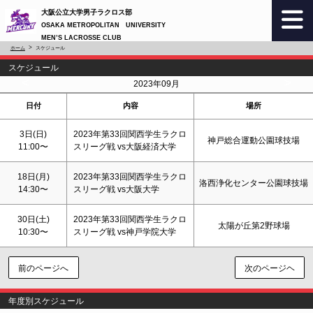
大阪公立大学男子ラクロス部
OSAKA METROPOLITAN UNIVERSITY
MEN’S LACROSSE CLUB
ホーム
スケジュール
スケジュール
<
>
2023年09月
日付
内容
場所
3日(
日
)
2023年第33回関西学生ラクロ
神戸総合運動公園球技場
11:00〜
スリーグ戦 vs大阪経済大学
18日(月)
2023年第33回関西学生ラクロ
洛西浄化センター公園球技場
14:30〜
スリーグ戦 vs大阪大学
30日(
土
)
2023年第33回関西学生ラクロ
太陽が丘第2野球場
10:30〜
スリーグ戦 vs神戸学院大学
前のページへ
次のページヘ
年度別スケジュール