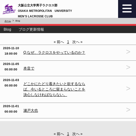
大阪公立大学男子ラクロス部
OSAKA METROPOLITAN UNIVERSITY
MEN’S LACROSSE CLUB
ホーム
Blog
Blog ブログ更新情報
« 前へ
1
次へ »
2020-11-10
>
Q.なぜ、ラクロスをやっているのか？
18:00:00
2020-11-05
>
本音で
00:00:00
2020-11-03
どこかにたどり着きたいと欲するなら
00:00:00
>
ば、今いるところに留まらないことを
決心しなければならない。
2020-11-01
>
瀬戸大也
00:00:00
« 前へ
1
次へ »